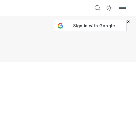
×
號繼續
回到加密城市
關閉