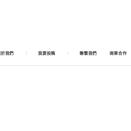
Google
Apple
Email
關於我們
我要投稿
聯繫我們
商業合作
繼續表示您已同意
服務