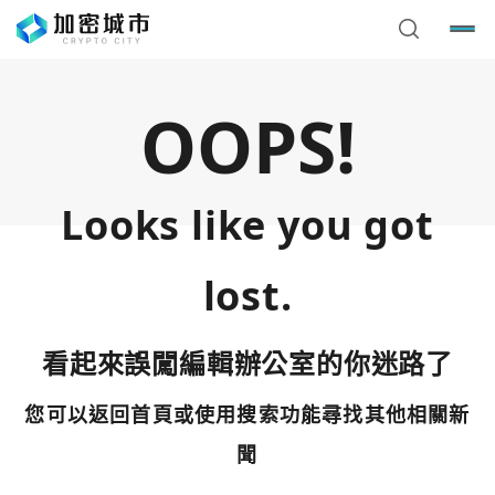
OOPS!
Looks like you got
lost.
看起來誤闖編輯辦公室的你迷路了
您可以返回首頁或使用搜索功能尋找其他相關新
您已閒置5分鐘，請點擊關閉按鈕或空白處，即可回到加密
使用以下帳號繼續
城市
聞
Google