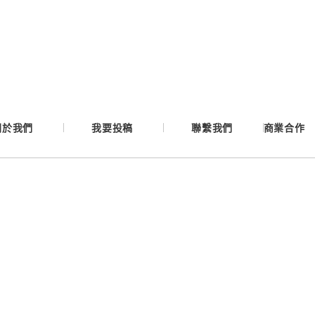
Google
Apple
Email
關於我們
我要投稿
聯繫我們
商業合作
繼續表示您已同意
服務