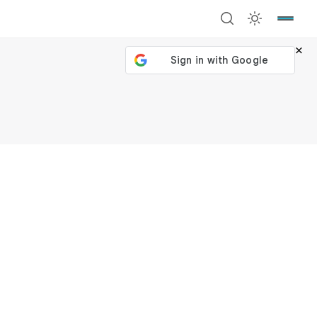
×
號繼續
回到加密城市
關閉