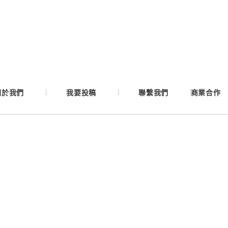
Google
Apple
Email
關於我們
我要投稿
聯繫我們
商業合作
繼續表示您已同意
服務