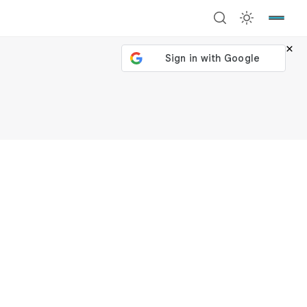
×
號繼續
回到加密城市
關閉