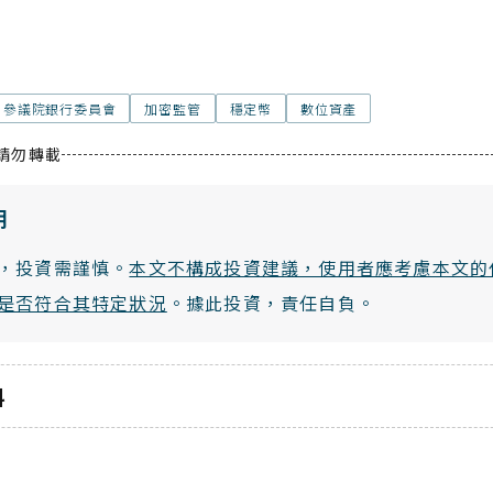
參議院銀行委員會
加密監管
穩定幣
數位資產
請勿轉載
明
，投資需謹慎。
本文不構成投資建議，使用者應考慮本文的
是否符合其特定狀況
。據此投資，責任自負。
料
yptoCity 要求作者引用第一手資料來支持報導，包括白皮書、政府
家的訪談。我們也會在適當情況下參考其他權威媒體的研究與分析。