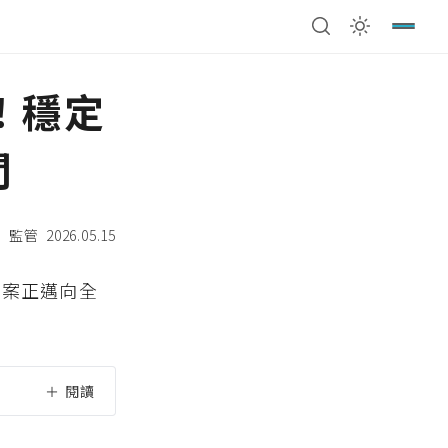
！穩定
間
監管
2026.05.15
法案正邁向全
＋
閱讀