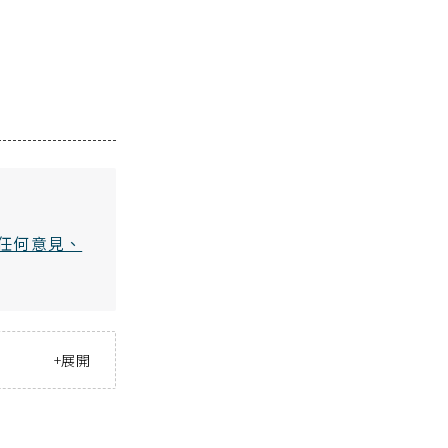
任何意見、
+
展開
數據、原創調查，