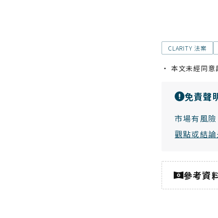
CLARITY 法案
・ 本文未經同意
免責聲
市場有風險
觀點或結論
參考資
加密城市 Cr
以及對業界專