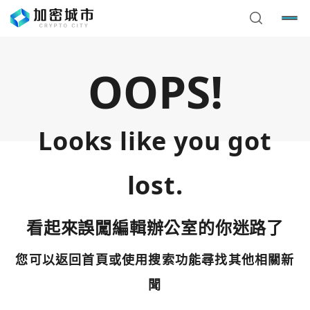
OOPS!
Looks like you got
lost.
看起來誤闖編輯辦公室的你迷路了
您可以返回首頁或使用搜索功能尋找其他相關新
您已閒置5分鐘，請點擊關閉按鈕或空白處，即可回到加密
使用以下帳號繼續
城市
聞
Google