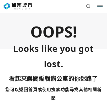
OOPS!
Looks like you got
lost.
看起來誤闖編輯辦公室的你迷路了
您可以返回首頁或使用搜索功能尋找其他相關新
您已閒置5分鐘，請點擊關閉按鈕或空白處，即可回到加密
使用以下帳號繼續
城市
聞
Google