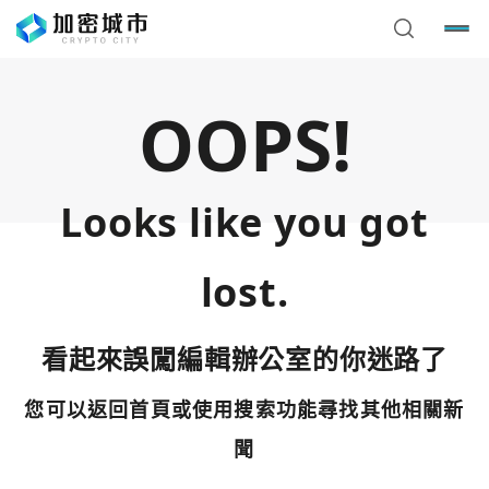
OOPS!
Looks like you got
lost.
看起來誤闖編輯辦公室的你迷路了
您可以返回首頁或使用搜索功能尋找其他相關新
您已閒置5分鐘，請點擊關閉按鈕或空白處，即可回到加密
使用以下帳號繼續
城市
聞
Google