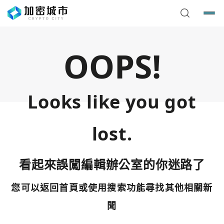
OOPS!
Looks like you got
lost.
看起來誤闖編輯辦公室的你迷路了
您可以返回首頁或使用搜索功能尋找其他相關新
您已閒置5分鐘，請點擊關閉按鈕或空白處，即可回到加密
使用以下帳號繼續
城市
聞
Google