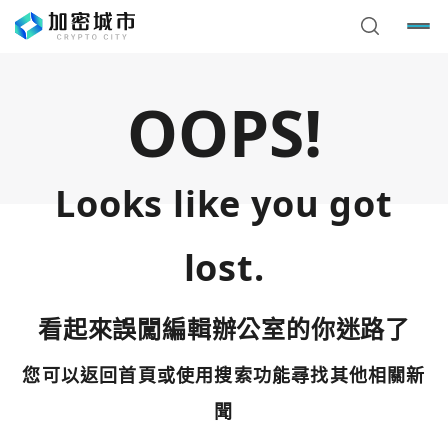
OOPS!
Looks like you got
lost.
看起來誤闖編輯辦公室的你迷路了
您可以返回首頁或使用搜索功能尋找其他相關新
您已閒置5分鐘，請點擊關閉按鈕或空白處，即可回到加密
使用以下帳號繼續
城市
聞
Google