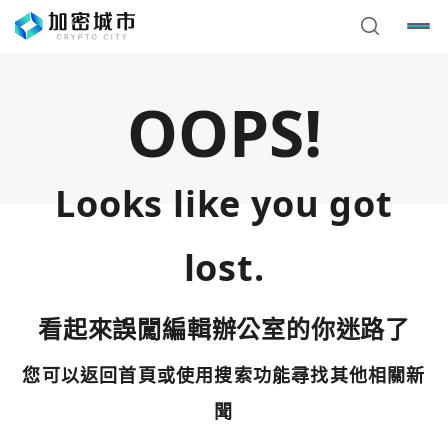
OOPS!
Looks like you got
lost.
看起來誤闖編輯辦公室的你迷路了
您可以返回首頁或使用搜索功能尋找其他相關新
您已閒置5分鐘，請點擊關閉按鈕或空白處，即可回到加密
使用以下帳號繼續
城市
聞
Google