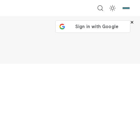
×
號繼續
回到加密城市
關閉