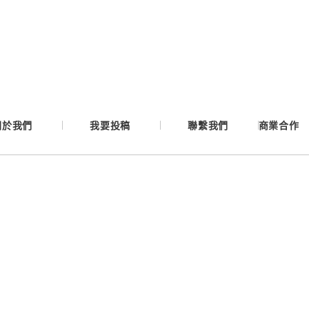
Google
Apple
Email
關於我們
我要投稿
聯繫我們
商業合作
繼續表示您已同意
服務