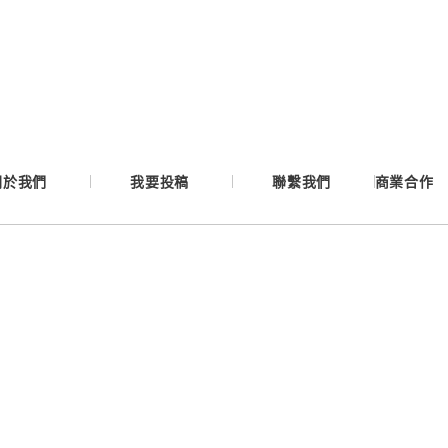
Google
Apple
Email
關於我們
我要投稿
聯繫我們
商業合作
繼續表示您已同意
服務