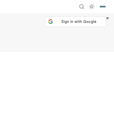
×
號繼續
回到加密城市
關閉