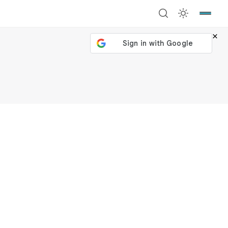
×
號繼續
回到加密城市
關閉