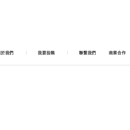
Google
Apple
Email
關於我們
我要投稿
聯繫我們
商業合作
繼續表示您已同意
服務