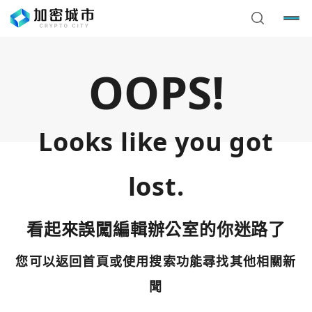
OOPS!
Looks like you got
lost.
看起來誤闖編輯辦公室的你迷路了
您可以返回首頁或使用搜索功能尋找其他相關新
您已閒置5分鐘，請點擊關閉按鈕或空白處，即可回到加密
使用以下帳號繼續
城市
聞
Google