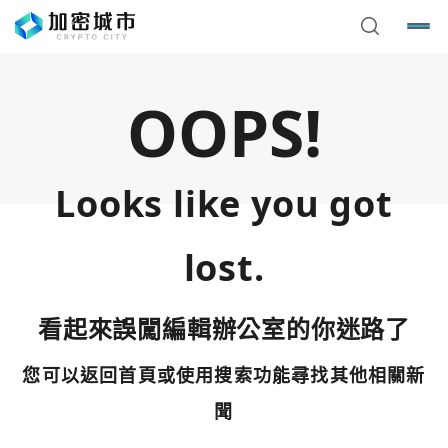
OOPS!
Looks like you got
lost.
看起來誤闖編輯辦公室的你迷路了
您可以返回首頁或使用搜索功能尋找其他相關新
您已閒置5分鐘，請點擊關閉按鈕或空白處，即可回到加密
使用以下帳號繼續
城市
聞
Google