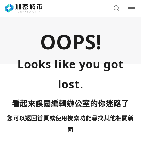
OOPS!
Looks like you got
lost.
看起來誤闖編輯辦公室的你迷路了
您可以返回首頁或使用搜索功能尋找其他相關新
您已閒置5分鐘，請點擊關閉按鈕或空白處，即可回到加密
使用以下帳號繼續
城市
聞
Google