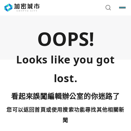
OOPS!
Looks like you got
lost.
看起來誤闖編輯辦公室的你迷路了
您可以返回首頁或使用搜索功能尋找其他相關新
您已閒置5分鐘，請點擊關閉按鈕或空白處，即可回到加密
使用以下帳號繼續
城市
聞
Google