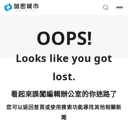
OOPS!
Looks like you got
lost.
看起來誤闖編輯辦公室的你迷路了
您可以返回首頁或使用搜索功能尋找其他相關新
您已閒置5分鐘，請點擊關閉按鈕或空白處，即可回到加密
使用以下帳號繼續
城市
聞
Google