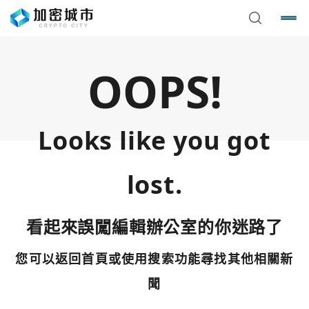
OOPS!
Looks like you got
lost.
看起來誤闖編輯辦公室的你迷路了
您可以返回首頁或使用搜索功能尋找其他相關新
您已閒置5分鐘，請點擊關閉按鈕或空白處，即可回到加密
使用以下帳號繼續
城市
聞
Google