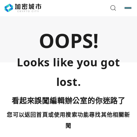
OOPS!
Looks like you got
lost.
看起來誤闖編輯辦公室的你迷路了
您可以返回首頁或使用搜索功能尋找其他相關新
您已閒置5分鐘，請點擊關閉按鈕或空白處，即可回到加密
使用以下帳號繼續
城市
聞
Google