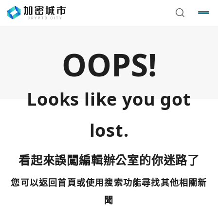
OOPS!
Looks like you got
lost.
看起來誤闖編輯辦公室的你迷路了
您可以返回首頁或使用搜索功能尋找其他相關新
您已閒置5分鐘，請點擊關閉按鈕或空白處，即可回到加密
使用以下帳號繼續
城市
聞
Google