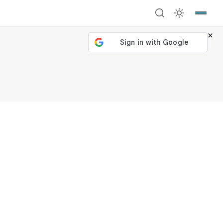
×
號繼續
回到加密城市
關閉