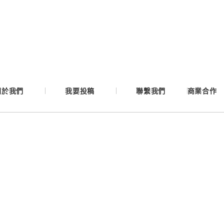
Google
Apple
Email
關於我們
我要投稿
聯繫我們
商業合作
繼續表示您已同意
服務