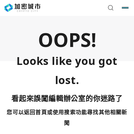
OOPS!
Looks like you got
lost.
看起來誤闖編輯辦公室的你迷路了
您可以返回首頁或使用搜索功能尋找其他相關新
您已閒置5分鐘，請點擊關閉按鈕或空白處，即可回到加密
使用以下帳號繼續
城市
聞
Google