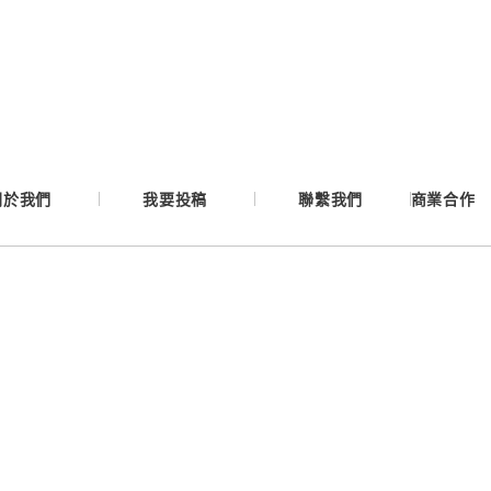
Google
Apple
Email
關於我們
我要投稿
聯繫我們
商業合作
繼續表示您已同意
服務