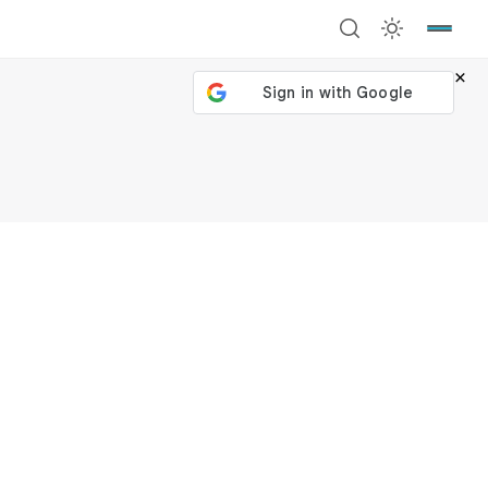
×
號繼續
回到加密城市
關閉