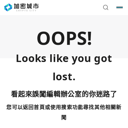
OOPS!
Looks like you got
lost.
看起來誤闖編輯辦公室的你迷路了
您可以返回首頁或使用搜索功能尋找其他相關新
您已閒置5分鐘，請點擊關閉按鈕或空白處，即可回到加密
使用以下帳號繼續
城市
聞
Google