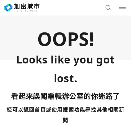
OOPS!
Looks like you got
lost.
看起來誤闖編輯辦公室的你迷路了
您可以返回首頁或使用搜索功能尋找其他相關新
您已閒置5分鐘，請點擊關閉按鈕或空白處，即可回到加密
使用以下帳號繼續
城市
聞
Google