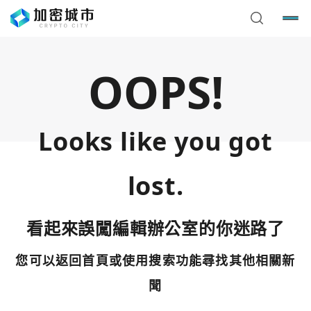
OOPS!
Looks like you got
lost.
看起來誤闖編輯辦公室的你迷路了
您可以返回首頁或使用搜索功能尋找其他相關新
您已閒置5分鐘，請點擊關閉按鈕或空白處，即可回到加密
使用以下帳號繼續
城市
聞
Google