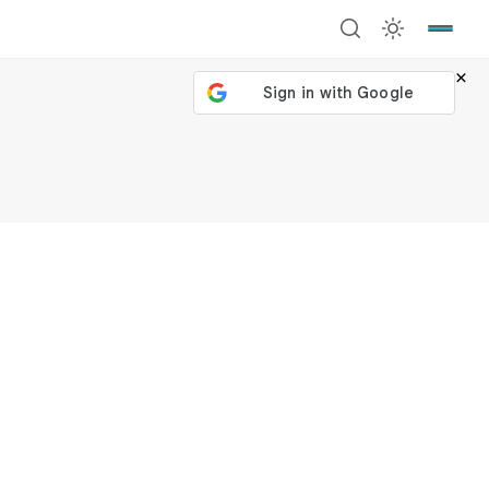
×
號繼續
回到加密城市
關閉