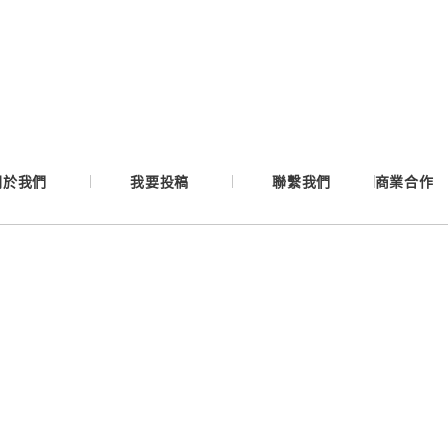
Google
Apple
Email
關於我們
我要投稿
聯繫我們
商業合作
繼續表示您已同意
服務