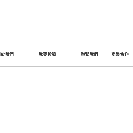
Google
Apple
Email
關於我們
我要投稿
聯繫我們
商業合作
繼續表示您已同意
服務