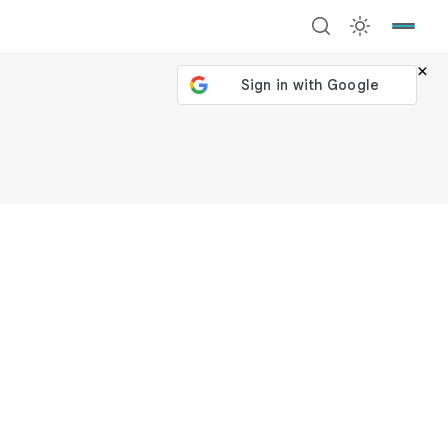
×
號繼續
回到加密城市
關閉