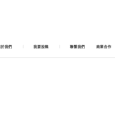
Google
Apple
Email
關於我們
我要投稿
聯繫我們
商業合作
繼續表示您已同意
服務