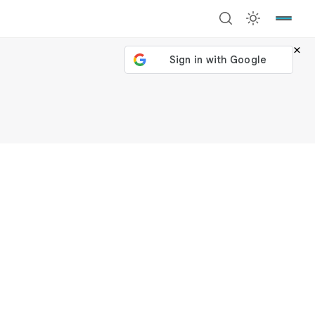
×
號繼續
回到加密城市
關閉