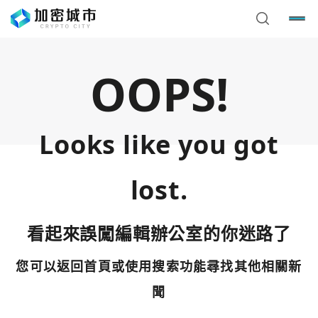
OOPS!
Looks like you got
lost.
看起來誤闖編輯辦公室的你迷路了
您可以返回首頁或使用搜索功能尋找其他相關新
您已閒置5分鐘，請點擊關閉按鈕或空白處，即可回到加密
使用以下帳號繼續
城市
聞
Google