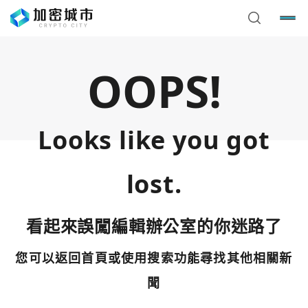
OOPS!
Looks like you got
lost.
看起來誤闖編輯辦公室的你迷路了
您可以返回首頁或使用搜索功能尋找其他相關新
您已閒置5分鐘，請點擊關閉按鈕或空白處，即可回到加密
使用以下帳號繼續
城市
聞
Google