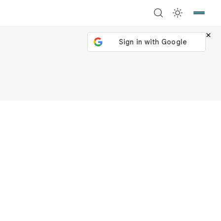
×
號繼續
回到加密城市
關閉