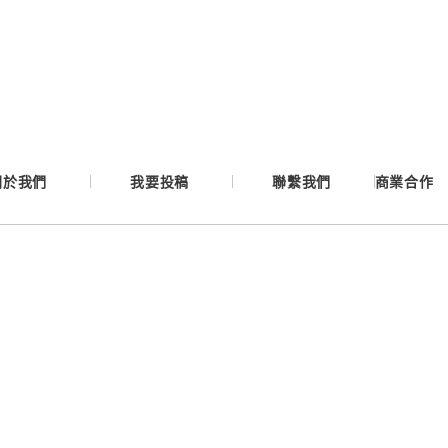
Google
Apple
Email
關於我們
我要投稿
聯繫我們
商業合作
繼續表示您已同意
服務