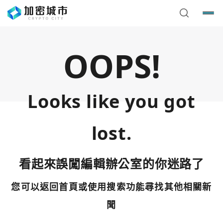
OOPS!
Looks like you got
lost.
看起來誤闖編輯辦公室的你迷路了
您可以返回首頁或使用搜索功能尋找其他相關新
您已閒置5分鐘，請點擊關閉按鈕或空白處，即可回到加密
使用以下帳號繼續
城市
聞
Google