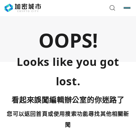
OOPS!
Looks like you got
lost.
看起來誤闖編輯辦公室的你迷路了
您可以返回首頁或使用搜索功能尋找其他相關新
您已閒置5分鐘，請點擊關閉按鈕或空白處，即可回到加密
使用以下帳號繼續
城市
聞
Google