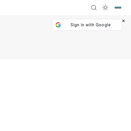
×
號繼續
回到加密城市
關閉