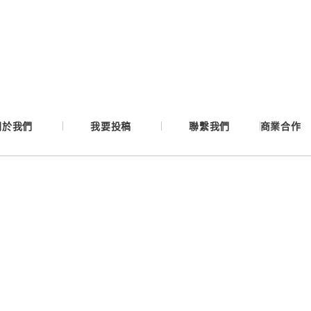
Google
Apple
Email
關於我們
我要投稿
聯繫我們
商業合作
繼續表示您已同意
服務