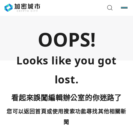
OOPS!
Looks like you got
lost.
看起來誤闖編輯辦公室的你迷路了
您可以返回首頁或使用搜索功能尋找其他相關新
您已閒置5分鐘，請點擊關閉按鈕或空白處，即可回到加密
使用以下帳號繼續
城市
聞
Google