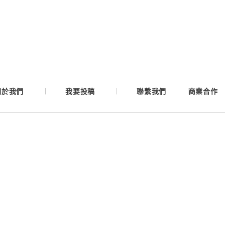
Google
Apple
Email
關於我們
我要投稿
聯繫我們
商業合作
繼續表示您已同意
服務