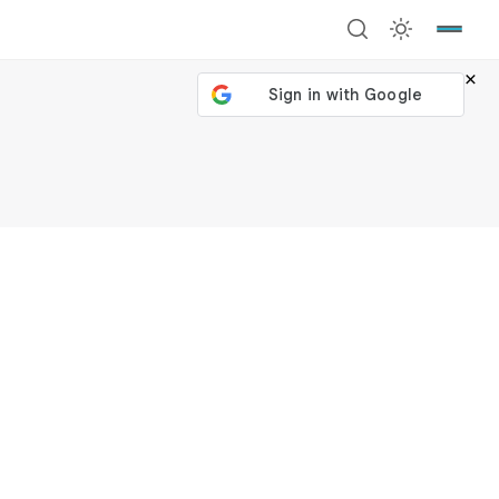
×
號繼續
回到加密城市
關閉