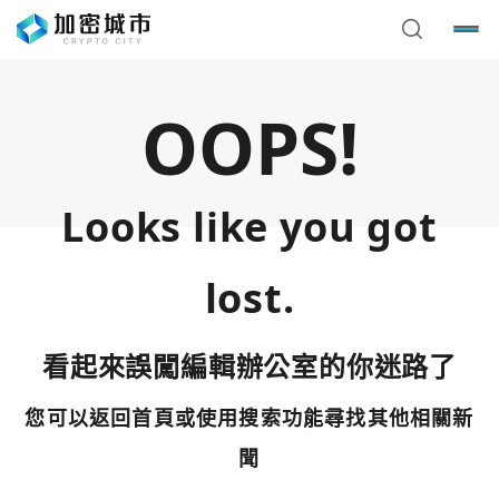
OOPS!
Looks like you got
lost.
看起來誤闖編輯辦公室的你迷路了
您可以返回首頁或使用搜索功能尋找其他相關新
您已閒置5分鐘，請點擊關閉按鈕或空白處，即可回到加密
使用以下帳號繼續
城市
聞
Google