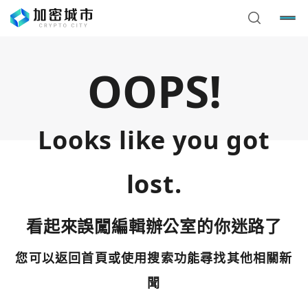
OOPS!
Looks like you got
lost.
看起來誤闖編輯辦公室的你迷路了
您可以返回首頁或使用搜索功能尋找其他相關新
您已閒置5分鐘，請點擊關閉按鈕或空白處，即可回到加密
使用以下帳號繼續
城市
聞
Google