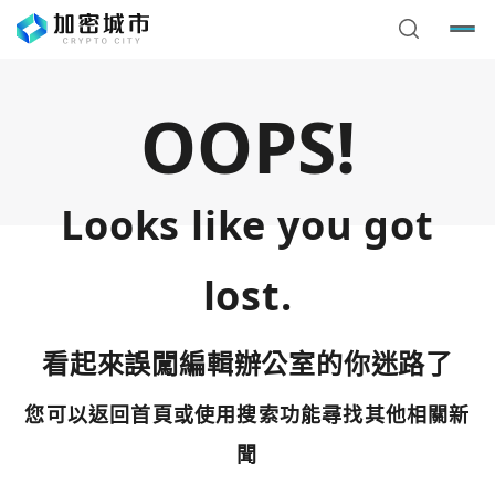
OOPS!
Looks like you got
lost.
看起來誤闖編輯辦公室的你迷路了
您可以返回首頁或使用搜索功能尋找其他相關新
您已閒置5分鐘，請點擊關閉按鈕或空白處，即可回到加密
使用以下帳號繼續
城市
聞
Google