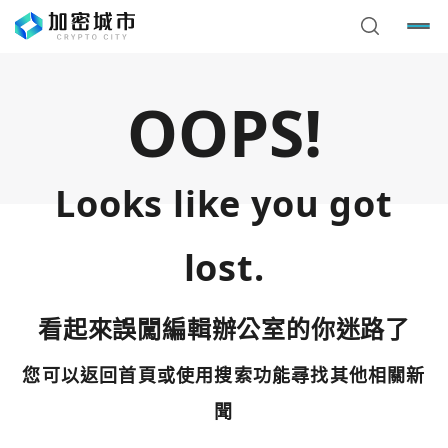
OOPS!
Looks like you got
lost.
看起來誤闖編輯辦公室的你迷路了
您可以返回首頁或使用搜索功能尋找其他相關新
您已閒置5分鐘，請點擊關閉按鈕或空白處，即可回到加密
使用以下帳號繼續
城市
聞
Google