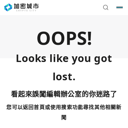
OOPS!
Looks like you got
lost.
看起來誤闖編輯辦公室的你迷路了
您可以返回首頁或使用搜索功能尋找其他相關新
您已閒置5分鐘，請點擊關閉按鈕或空白處，即可回到加密
使用以下帳號繼續
城市
聞
Google