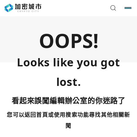
OOPS!
Looks like you got
lost.
看起來誤闖編輯辦公室的你迷路了
您可以返回首頁或使用搜索功能尋找其他相關新
您已閒置5分鐘，請點擊關閉按鈕或空白處，即可回到加密
使用以下帳號繼續
城市
聞
Google