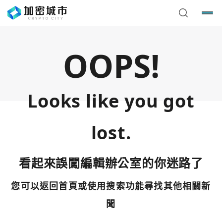
OOPS!
Looks like you got
lost.
看起來誤闖編輯辦公室的你迷路了
您可以返回首頁或使用搜索功能尋找其他相關新
您已閒置5分鐘，請點擊關閉按鈕或空白處，即可回到加密
使用以下帳號繼續
城市
聞
Google