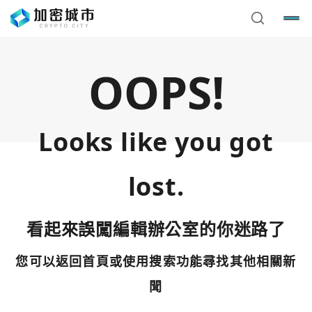
OOPS!
Looks like you got
lost.
看起來誤闖編輯辦公室的你迷路了
您可以返回首頁或使用搜索功能尋找其他相關新
您已閒置5分鐘，請點擊關閉按鈕或空白處，即可回到加密
使用以下帳號繼續
城市
聞
Google