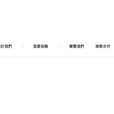
Google
Apple
Email
關於我們
我要投稿
聯繫我們
商業合作
繼續表示您已同意
服務