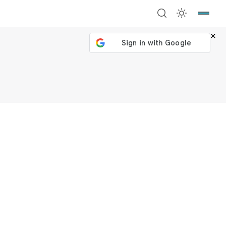
×
號繼續
回到加密城市
關閉