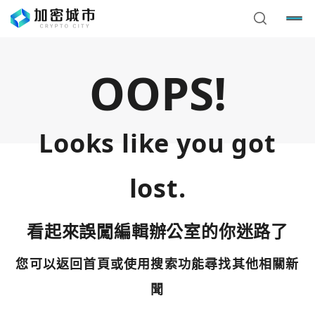
OOPS!
Looks like you got
lost.
看起來誤闖編輯辦公室的你迷路了
您可以返回首頁或使用搜索功能尋找其他相關新
您已閒置5分鐘，請點擊關閉按鈕或空白處，即可回到加密
使用以下帳號繼續
城市
聞
Google