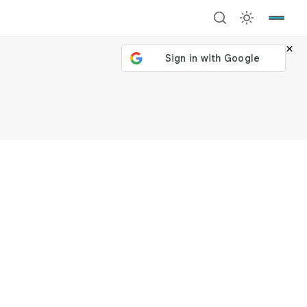
×
號繼續
回到加密城市
關閉