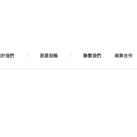
Google
Apple
Email
關於我們
我要投稿
聯繫我們
商業合作
繼續表示您已同意
服務